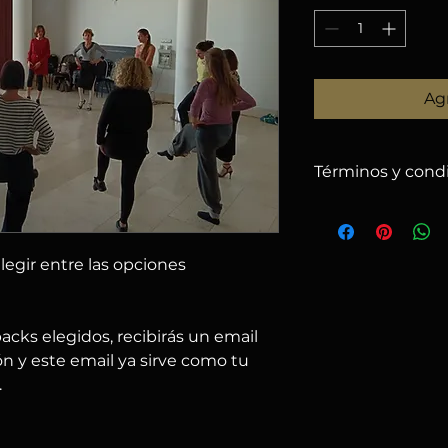
Agr
Términos y cond
1. POLÍTICA DE 
– Solo se harán re
recibidas hasta el
1
elegir entre las opciones
descontando un
5 
– Después de esa f
– Puedes cambiar e
 packs elegidos, recibirás un email
nos avisas por emai
– Si el evento se c
n y este email ya sirve como tu
ofrecemos:
.
a) usar el importe 
b) solicitar reembo
2. RESPONSABIL