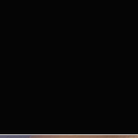
La organización no
personales perdido
3. DERECHOS DE 
Al participar, ace
vídeos tuyos del e
encuentros de Que