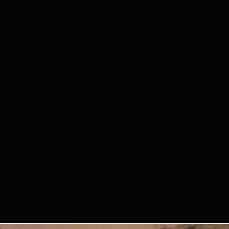
 se hace responsable de objetos
s o dañados.
IMAGEN
ptas que podamos usar fotos o
vento para promocionar futuros
rido Tango Bilbao.