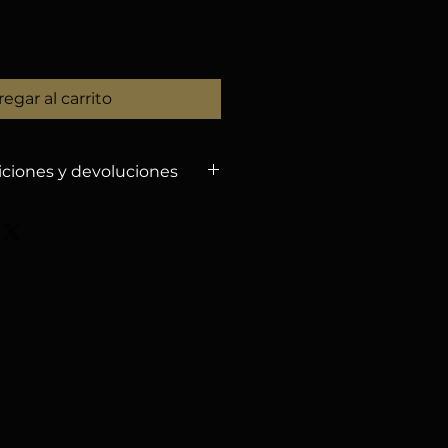
egar al carrito
iciones y devoluciones
CANCELACIÓN
embolsos por cancelaciones
5 de agosto de 2026
,
%
por gastos de gestión.
echa, no habrá reembolsos.
l nombre en tu inscripción si
l (sujeto a aprobación).
ancela por causas mayores, te
para un futuro evento, o
lso con retención del 3,5 %.
IDAD