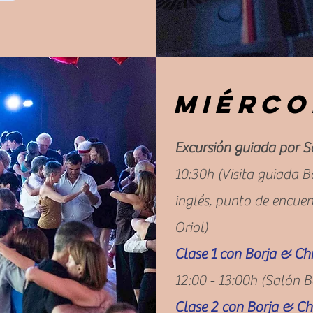
miérco
Excursión guiada por S
10:30h (Visita guiada B
inglés, punto de encuen
Oriol)
Clase 1 con Borja & Chr
12:00 - 13:00h (Salón B
Clase 2 con Borja & Chr