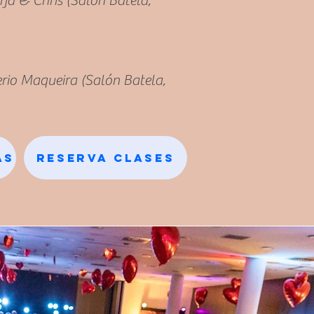
rja & Chris (Salón Batela,
erio Maqueira (Salón Batela,
as
Reserva Clases