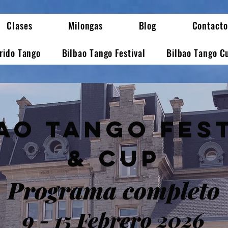
Clases
Milongas
Blog
Contacto
erido Tango
Bilbao Tango Festival
Bilbao Tango C
ao Tango fes
& Cup
Programa completo
9 - 15 Febrero 2026