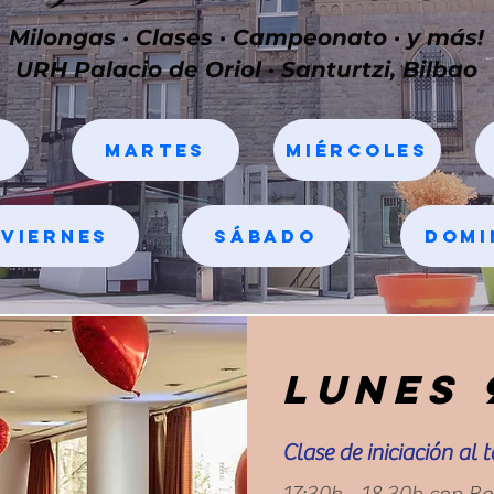
Milongas · Clases · Campeonato · y más!
URH Palacio de Oriol · Santurtzi, Bilbao
Martes
Miércoles
Viernes
Sábado
Domi
Lunes 
Clase de iniciación al 