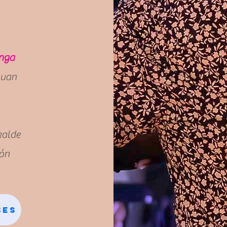
onga
Juan
kalde
lón
ses