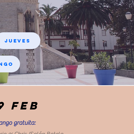
Jueves
ngo
9 feb
tango gratuita: