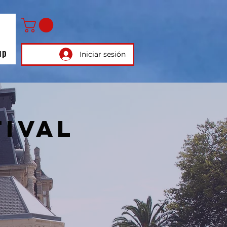
up
Iniciar sesión
tival