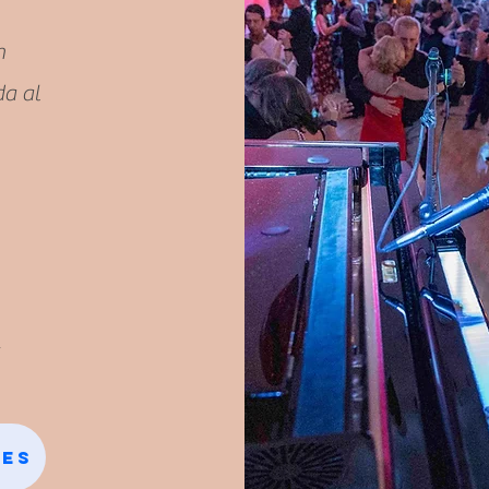
n
da al
,
ses