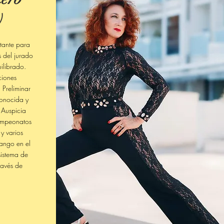
)
rtante para
s del jurado
uilibrado.
ciones
 Preliminar
conocida y
 Auspicia
campeonatos
y varios
Tango en el
istema de
ravés de