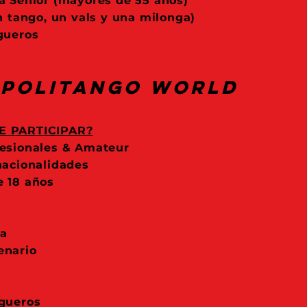
a Senior (mayores de 55 años)
n tango, un vals y una milonga)
ngueros
politango World
E PARTICIPAR?
esionales & Amateur
nacionalidades
 18 años
ta
enario
gueros