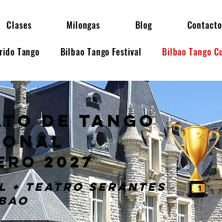
Clases
Milongas
Blog
Contacto
erido Tango
Bilbao Tango Festival
Bilbao Tango C
TO DE Tango
IONAL
ERO 2027
l + teatro Serantes
lbao