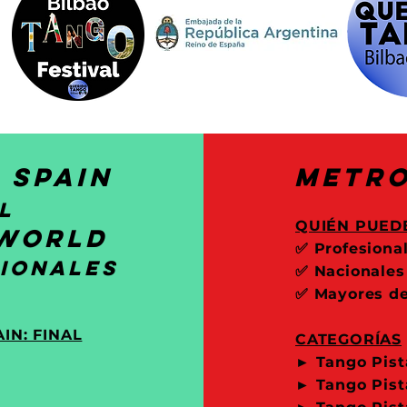
 spain
Metro
l
QUIÉN PUEDE
 World
✅
Profesiona
ionales
✅ Nacionales
✅ Mayores de
N: FINAL
CATEGORÍAS
► Tango Pist
► Tango Pis