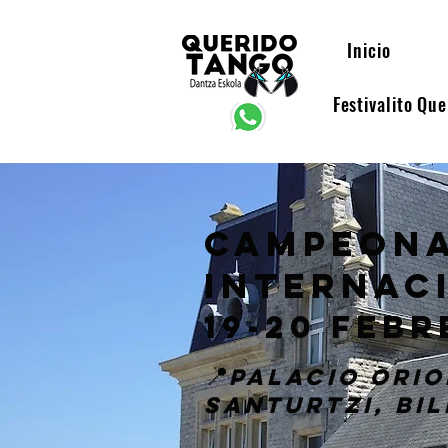
Inicio
Festivalito Qu
cAMPEONA
INTERNAC
19-20 febR
📍
Palacio Orio
Santurtzi, Bi