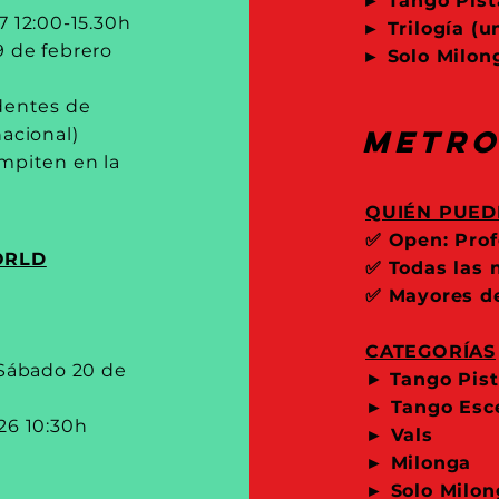
► Tango Pist
7 12:00-15.30h
► Trilogía (u
9 de febrero
► Solo Milo
identes de
Metro
nacional)
ompiten en la
QUIÉN PUED
✅
Open: Prof
ORLD
✅ Todas las 
✅ Mayores de
CATEGORÍAS
 Sábado 20 de
​►
Tango Pis
► Tango Esc
26 10:30h
► Vals
► Milonga
► Solo Milon