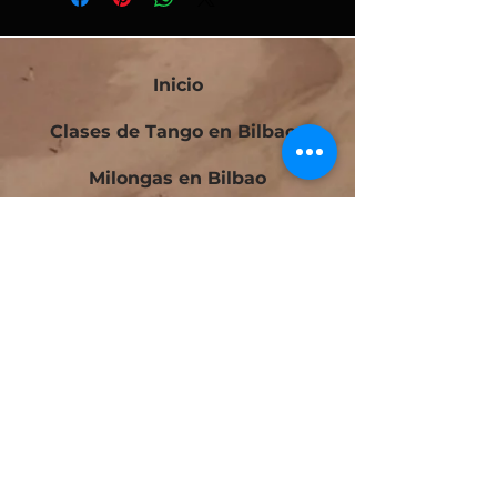
Inicio
Clases de Tango en Bilbao
Milongas en Bilbao
Bilbao Tango Festival
Festivalito Querido Tango
Bilbao Tango Cup
Contacto
Blog
Cursos Tango Iniciación en Bilbao