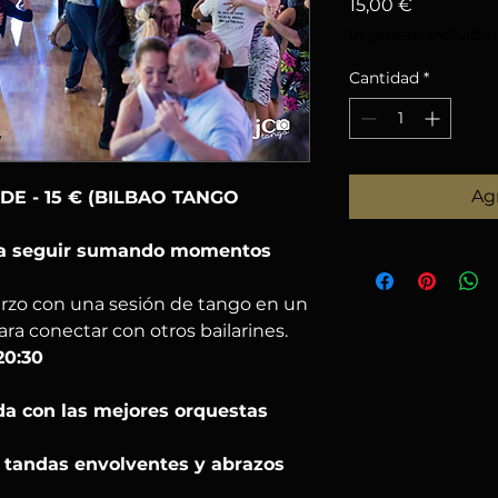
Precio
15,00 €
Impuesto incluido
Cantidad
*
Agr
DE - 15 € (BILBAO TANGO
ra seguir sumando momentos
rzo con una sesión de tango en un
ra conectar con otros bailarines.
20:30
da con las mejores orquestas
n tandas envolventes y abrazos