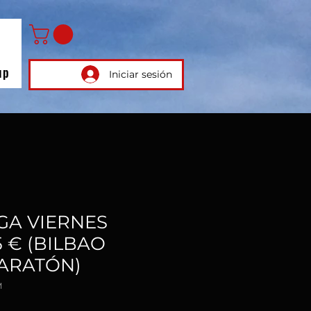
up
Iniciar sesión
NGA VIERNES
5 € (BILBAO
ARATÓN)
M