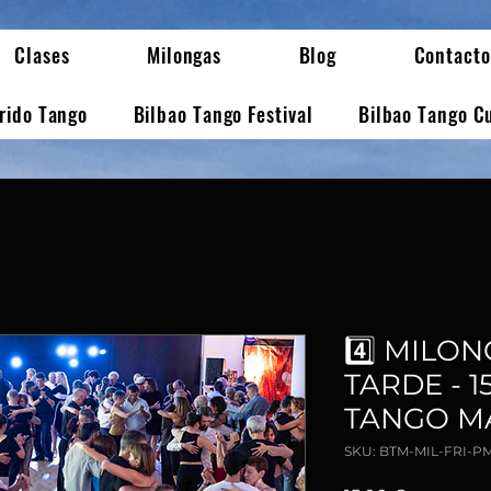
Clases
Milongas
Blog
Contacto
erido Tango
Bilbao Tango Festival
Bilbao Tango C
4️⃣ MILO
TARDE - 1
TANGO M
SKU: BTM-MIL-FRI-P