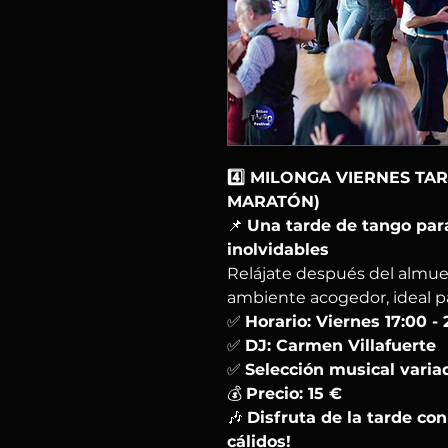
4️⃣ MILONGA VIERNES TAR
MARATÓN)
📌
Una tarde de tango pa
inolvidables
Relájate después del almue
ambiente acogedor, ideal pa
✅
Horario: Viernes 17:00 - 
✅
DJ: Carmen Villafuerte
✅
Selección musical varia
💰
Precio: 15 €
🎶
Disfruta de la tarde co
cálidos!