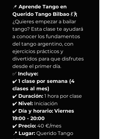
📌
Aprende Tango en
Querido Tango Bilbao
💃🕺
¿Quieres empezar a bailar
tango? Esta clase te ayudará
a conocer los fundamentos
del tango argentino, con
ejercicios prácticos y
divertidos para que disfrutes
desde el primer día.
✅
Incluye:
✔️
1 clase por semana (4
clases al mes)
✔️
Duración:
1 hora por clase
✔️
Nivel:
Iniciación
✔️
Día y horario:
Viernes
19:00 - 20:00
✔️
Precio:
40 €/mes
📍
Lugar:
Querido Tango