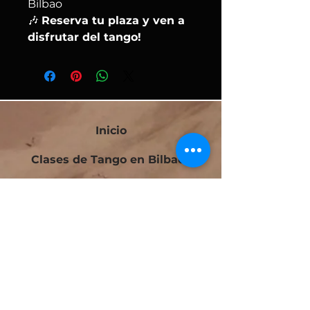
Bilbao
🎶
Reserva tu plaza y ven a
disfrutar del tango!
Inicio
Clases de Tango en Bilbao
Milongas en Bilbao
Bilbao Tango Festival
Festivalito Querido Tango
Bilbao Tango Cup
Contacto