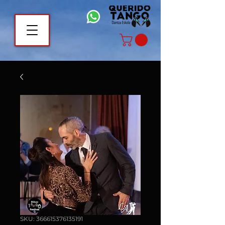
SKU: 366615376135191