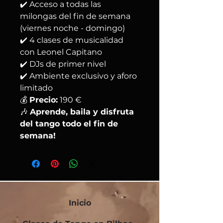
✔️ Acceso a todas las
milongas del fin de semana
(viernes noche - domingo)
✔️ 4 clases de musicalidad
con Leonel Capitano
✔️ DJs de primer nivel
✔️ Ambiente exclusivo y aforo
limitado
💰
Precio:
190 €
🎶
Aprende, baila y disfruta
del tango todo el fin de
semana!
Inicio