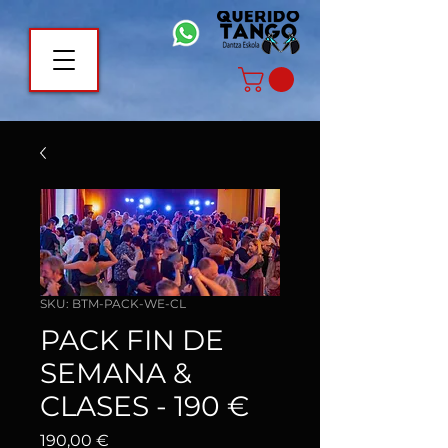
SKU: BTM-PACK-WE-CL
PACK FIN DE
SEMANA &
CLASES - 190 €
Precio
190,00 €