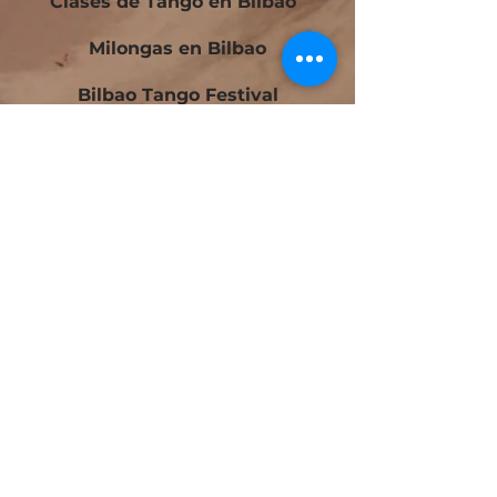
Clases de Tango en Bilbao
Milongas en Bilbao
Bilbao Tango Festival
Festivalito Querido Tango
Bilbao Tango Cup
Contacto
Blog
Cursos Tango Iniciación en Bilbao
Cursos Tango Intermedio en Bilbao
Tango Laboratorio en Bilbao
Tango Online