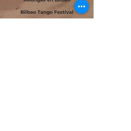
Bilbao Tango Festival
Festivalito Querido Tango
Bilbao Tango Cup
Contacto
Blog
Cursos Tango Iniciación en Bilbao
Cursos Tango Intermedio en Bilbao
Tango Laboratorio en Bilbao
Tango Online
Zumba Fit en Urduliz