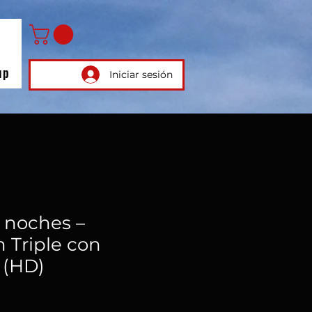
up
Iniciar sesión
5 noches –
 Triple con
 (HD)