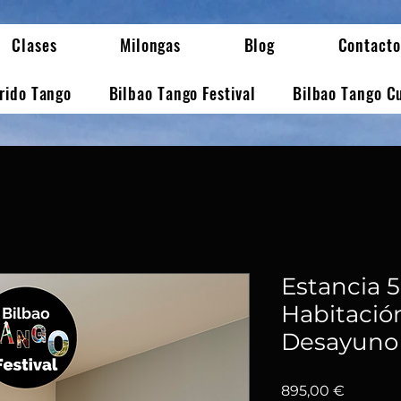
Clases
Milongas
Blog
Contacto
erido Tango
Bilbao Tango Festival
Bilbao Tango C
Estancia 
Habitación
Desayuno
Precio
895,00 €