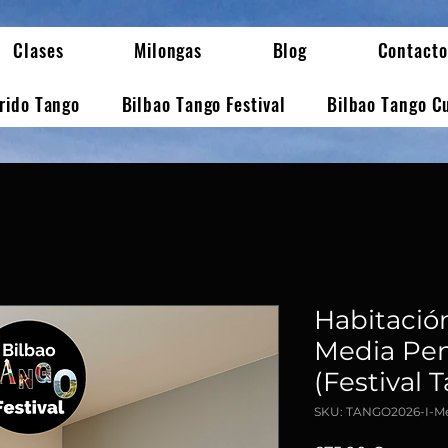
Clases
Milongas
Blog
Contacto
erido Tango
Bilbao Tango Festival
Bilbao Tango C
Habitación
Media Pen
(Festival 
SKU: TANGO2026-I-M