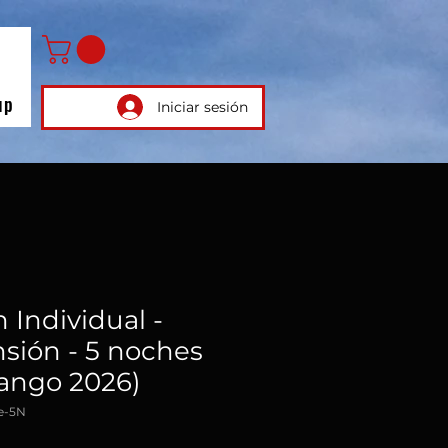
up
Iniciar sesión
 Individual -
sión - 5 noches
Tango 2026)
e-5N