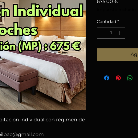
Precio
675,00 €
Impuesto incluido
Cantidad
*
Agr
bitación individual con régimen de
obilbao@gmail.com