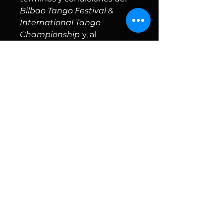
Bilbao Tango Festival &
International Tango
Championship
y, al
registrarte en Metropolitango
World, el reglamento
internacional
correspondiente.
Inicio
Clases de Tango en Bilbao
Milongas en Bilbao
Bilbao Tango Festival