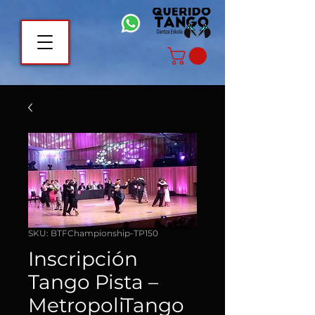
SKU: BTFChampionship-TP150
Inscripción
Tango Pista –
MetropoliTango