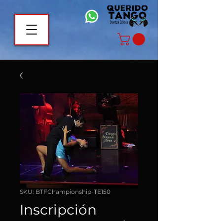
SKU: BTFChampionship-TE150
Inscripción