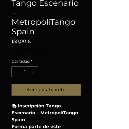
Tango Escenario
–
MetropoliTango
Spain
Precio
150,00 €
Impuesto incluido
Cantidad
*
Agregar al carrito
🎭
Inscripción Tango
Escenario – MetropoliTango
Spain
Forma parte de este