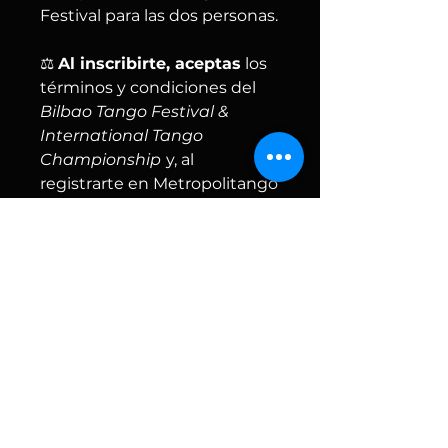
Festival para las dos personas.
⚖️
Al inscribirte, aceptas
los
términos y condiciones del
Bilbao Tango Festival &
International Tango
Championship
y, al
registrarte en Metropolitango
World, el reglamento
internacional
correspondiente.
👉
www.queridotangobilbao.co
m/festival