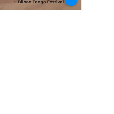
Bilbao Tango Festival
Festivalito Querido Tango
Bilbao Tango Cup
Contacto
Blog
Cursos Tango Iniciación en Bilbao
Cursos Tango Intermedio en Bilbao
Tango Laboratorio en Bilbao
Tango Online
Zumba Fit en Urduliz