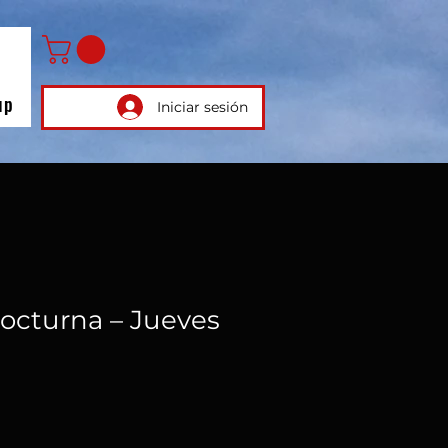
up
Iniciar sesión
octurna – Jueves