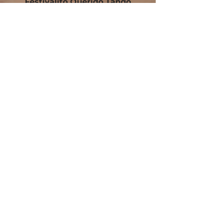
Festivalito Querido Tango
Bilbao Tango Cup
Contacto
Blog
Cursos Tango Iniciación en Bilbao
Cursos Tango Intermedio en Bilbao
Tango Laboratorio en Bilbao
Tango Online
Zumba Fit en Urduliz
Salsa & Caribeños en Urduliz