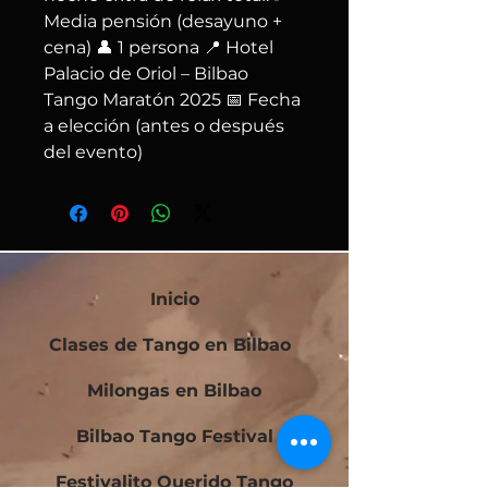
Media pensión (desayuno + 
cena) 👤 1 persona 📍 Hotel 
Palacio de Oriol – Bilbao 
Tango Maratón 2025 📅 Fecha 
a elección (antes o después 
del evento)
Inicio
Clases de Tango en Bilbao
Milongas en Bilbao
Bilbao Tango Festival
Festivalito Querido Tango