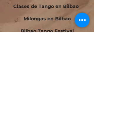
Clases de Tango en Bilbao
Milongas en Bilbao
Bilbao Tango Festival
Festivalito Querido Tango
Bilbao Tango Cup
Contacto
Blog
Cursos Tango Iniciación en Bilbao
Cursos Tango Intermedio en Bilbao
Tango Laboratorio en Bilbao