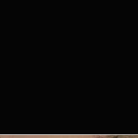
 se hace responsable de objetos
s o dañados.
IMAGEN
ptas que podamos usar fotos o
vento para promocionar futuros
rido Tango Bilbao.