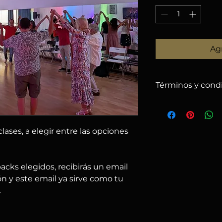
Agr
Términos y cond
1. POLÍTICA DE 
– Solo se harán re
recibidas hasta el
1
lases, a elegir entre las opciones
descontando un
5 
– Después de esa f
– Puedes cambiar e
 packs elegidos, recibirás un email
nos avisas por emai
– Si el evento se c
n y este email ya sirve como tu
ofrecemos:
.
a) usar el importe 
b) solicitar reembo
2. RESPONSABIL