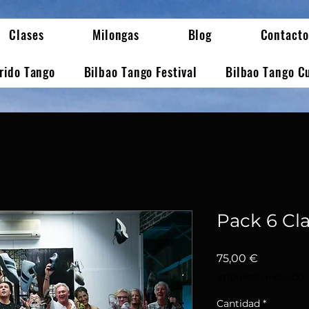
Clases
Milongas
Blog
Contacto
erido Tango
Bilbao Tango Festival
Bilbao Tango C
Pack 6 Cl
Precio
75,00 €
Impuesto incluido
Cantidad
*