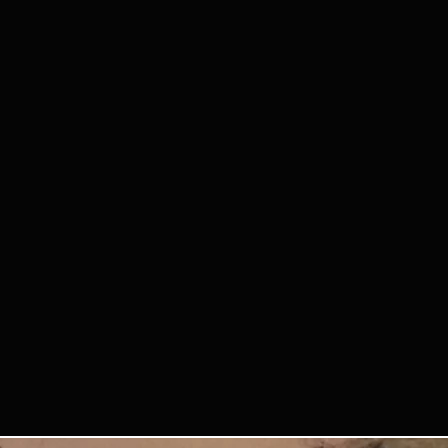
 se hace responsable de objetos
s o dañados.
IMAGEN
ptas que podamos usar fotos o
vento para promocionar futuros
rido Tango Bilbao.