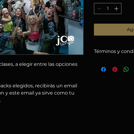
Agr
Términos y cond
1. POLÍTICA DE 
lases, a elegir entre las opciones
– Solo se harán re
recibidas hasta el
1
descontando un
5 
 packs elegidos, recibirás un email
– Después de esa f
n y este email ya sirve como tu
– Puedes cambiar e
.
nos avisas por emai
– Si el evento se c
ofrecemos:
a) usar el importe 
b) solicitar reembo
2. RESPONSABIL