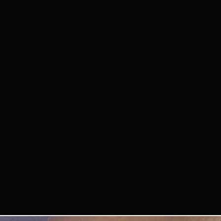
La organización no
personales perdido
3. DERECHOS DE 
Al participar, ace
vídeos tuyos del e
encuentros de Que