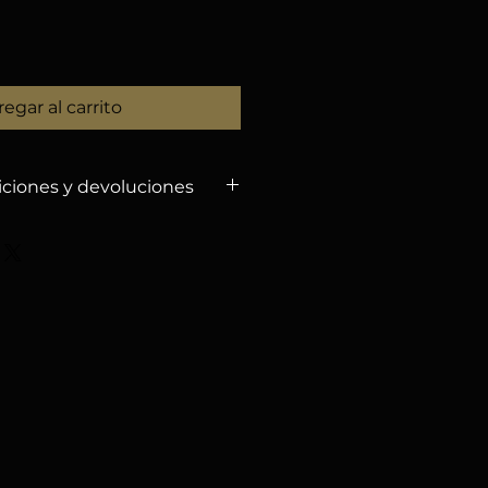
egar al carrito
iciones y devoluciones
CANCELACIÓN
embolsos por cancelaciones
5 de agosto de 2026
,
%
por gastos de gestión.
echa, no habrá reembolsos.
l nombre en tu inscripción si
l (sujeto a aprobación).
ancela por causas mayores, te
para un futuro evento, o
lso con retención del 3,5 %.
IDAD