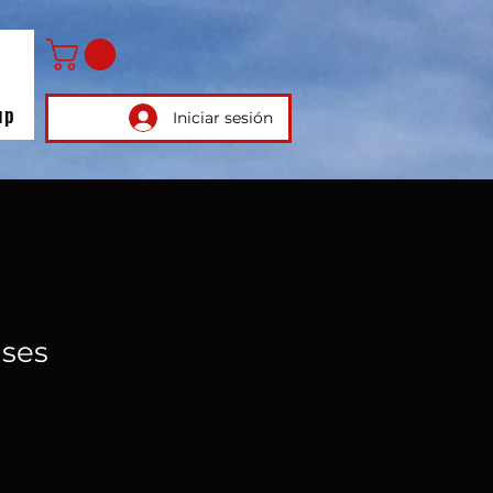
up
Iniciar sesión
ases