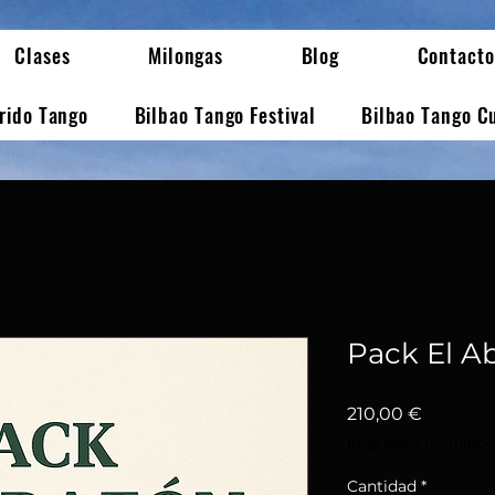
Clases
Milongas
Blog
Contacto
erido Tango
Bilbao Tango Festival
Bilbao Tango C
Pack El Ab
Precio
210,00 €
Impuesto incluido
Cantidad
*