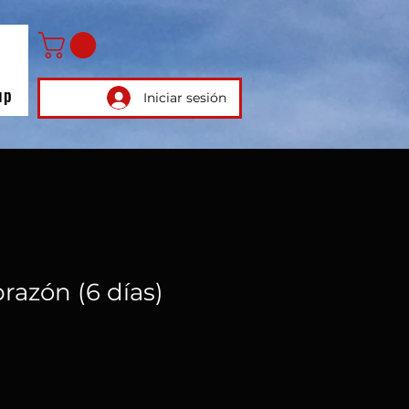
up
Iniciar sesión
razón (6 días)