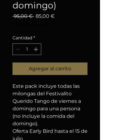
domingo)
Precio
Precio de oferta
 95,00 € 
85,00 €
Impuesto incluido
Cantidad
*
Agregar al carrito
Este pack incluye todas las
milongas del Festivalito
Querido Tango de viernes a
domingo para una persona
(no incluye la comida del
domingo).
Oferta Early Bird hasta el 15 de
julio