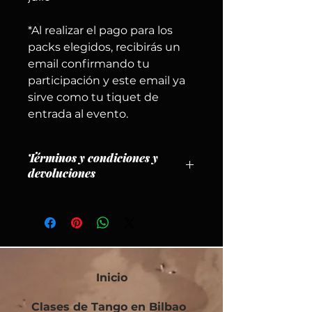
*Al realizar el pago para los
packs elegidos, recibirás un
email confirmando tu
participación y este email ya
sirve como tu tiquet de
entrada al evento.
Términos y condiciones y
devoluciones
1. POLÍTICA DE CANCELACIÓN
– Solo se harán reembolsos por
cancelaciones recibidas hasta el
15
de agosto de 2026
, descontando
un
5 %
por gastos de gestión.
– Después de esa fecha, no habrá
Inicio
reembolsos.
– Puedes cambiar el nombre en tu
Clases de Tango en Bilbao