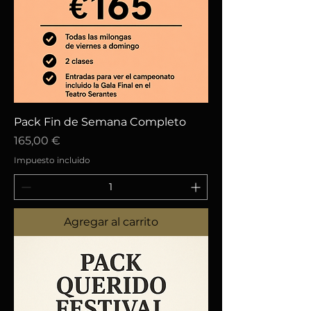
Pack Fin de Semana Completo
Precio
165,00 €
Impuesto incluido
Agregar al carrito