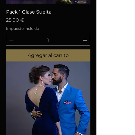
Pack 1 Clase Suelta
Precio
25,00 €
Impuesto incluido
Agregar al carrito