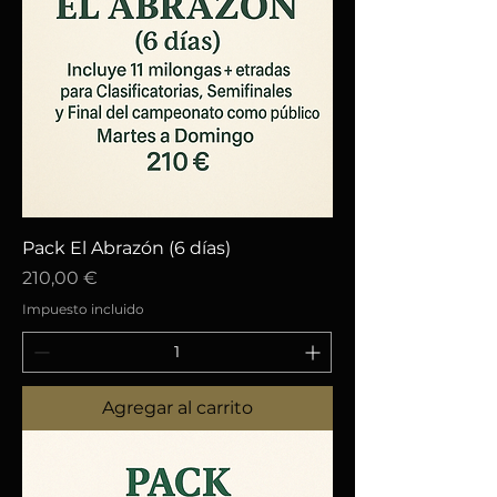
Pack El Abrazón (6 días)
Precio
210,00 €
Impuesto incluido
Agregar al carrito