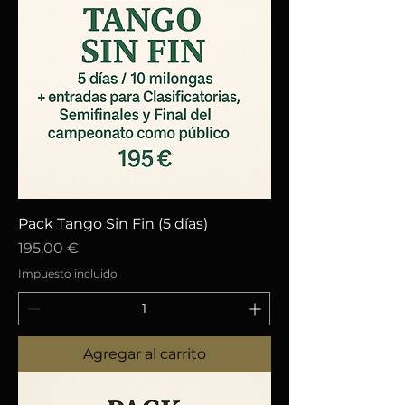
Pack Tango Sin Fin (5 días)
Precio
195,00 €
Impuesto incluido
Agregar al carrito