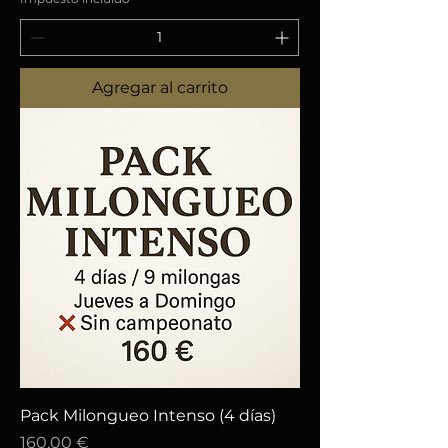
Agregar al carrito
Pack Milongueo Intenso (4 días)
Precio
160,00 €