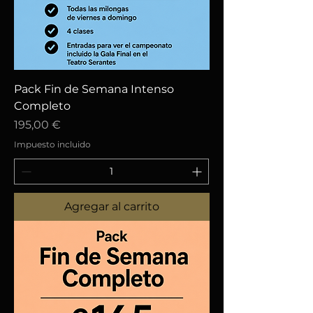
Pack Fin de Semana Intenso
Completo
Precio
195,00 €
Impuesto incluido
Agregar al carrito