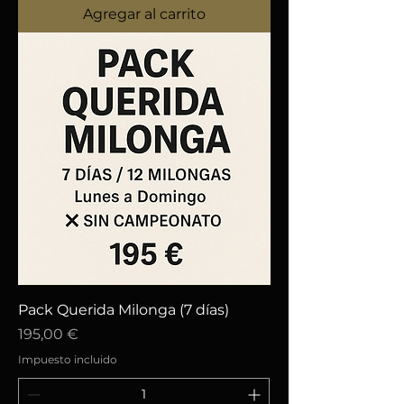
Agregar al carrito
Pack Querida Milonga (7 días)
Precio
195,00 €
Impuesto incluido