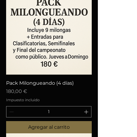
Pack Milongueando (4 días)
Precio
180,00 €
Impuesto incluido
Agregar al carrito