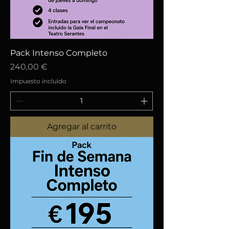
Pack Intenso Completo
Precio
240,00 €
Impuesto incluido
Agregar al carrito