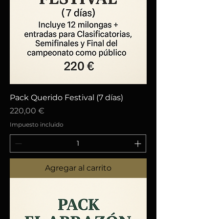
Pack Querido Festival (7 días)
Precio
220,00 €
Impuesto incluido
Agregar al carrito