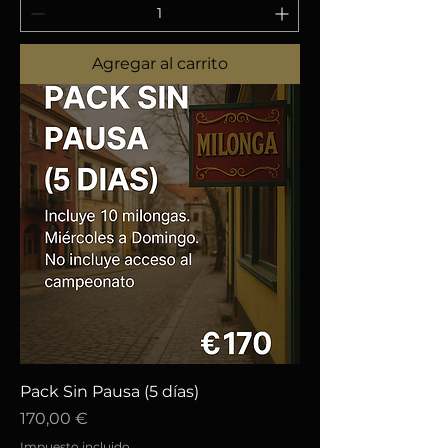
Agregar al carrito
Pack Sin Pausa (5 días)
Precio
170,00 €
Impuesto incluido