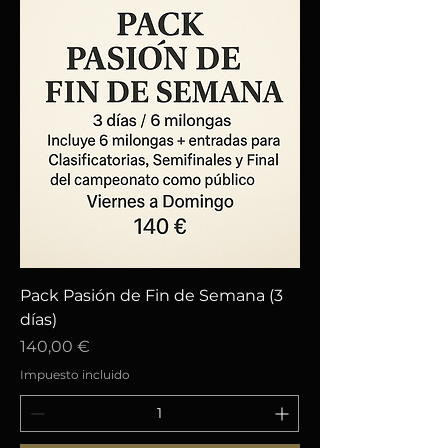
Pack Pasión de Fin de Semana (3
días)
Precio
140,00 €
Impuesto incluido