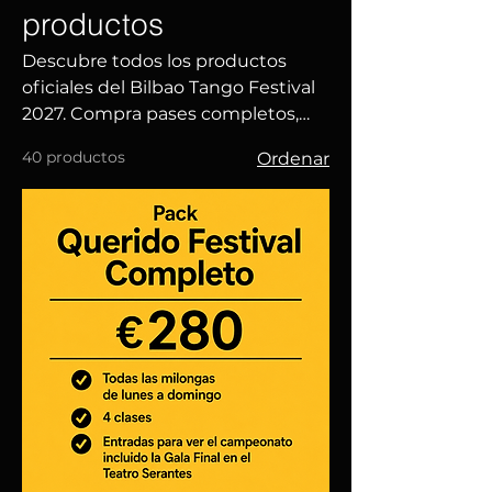
productos
Descubre todos los productos
oficiales del Bilbao Tango Festival
2027. Compra pases completos,
entradas para milongas, clases con
40 productos
Ordenar
maestros internacionales, entradas
para ver el campeonato, packs
especiales y mucho más. Vive una
semana inolvidable de tango en
Bilbao junto a bailarines de todo el
mundo.