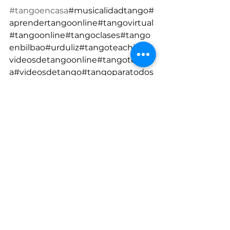
#tangoencasa
#musicalidadtango#
aprendertangoonline#tangovirtual
#tangoonline#tangoclases#tango
enbilbao#urduliz#tangoteaching#
videosdetangoonline#tangotecnic
a#videosdetango#tangoparatodos
#queridotangobilbao
Ver todo
Entradas recientes