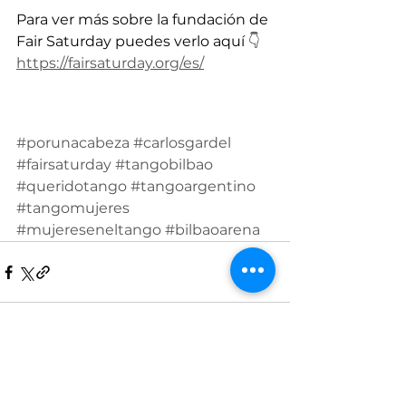
Para ver más sobre la fundación de 
Fair Saturday puedes verlo aquí 
👇
https://fairsaturday.org/es/
#porunacabeza
#carlosgardel
#fairsaturday
#tangobilbao
#queridotango
#tangoargentino
#tangomujeres
#mujereseneltango
#bilbaoarena
Ver todo
Entradas recientes