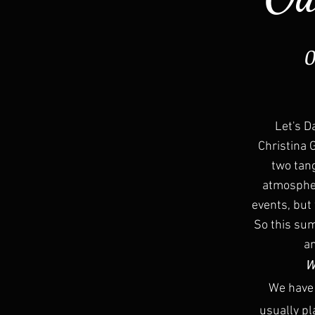
0
Let's D
Christina 
two tang
atmospher
events, but
So this sum
an
W
We have 
usually pl