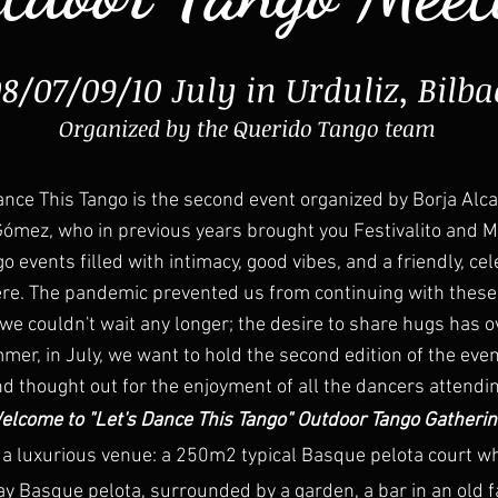
8/07/09/10 July in Urduliz, Bilba
Organized by the Querido Tango team
ance This Tango is the second event organized by Borja Alc
Gómez, who in previous years brought you Festivalito and M
o events filled with intimacy, good vibes, and a friendly, ce
e. The pandemic prevented us from continuing with these
 we couldn't wait any longer; the desire to share hugs has 
mer, in July, we want to hold the second edition of the eve
d thought out for the enjoyment of all the dancers attendin
elcome to "Let's Dance This Tango" Outdoor Tango Gatherin
a luxurious venue: a 250m2 typical Basque pelota court w
ay Basque pelota, surrounded by a garden, a bar in an old