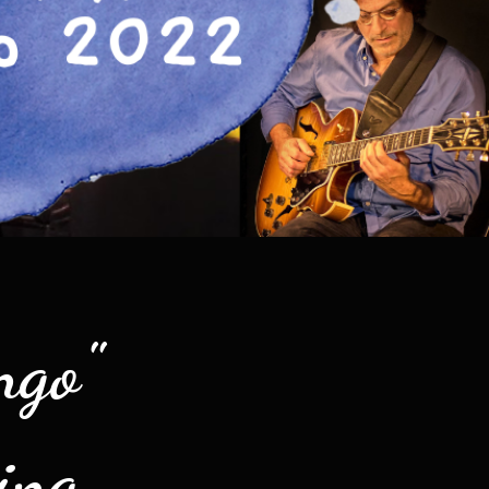
ngo"
ing