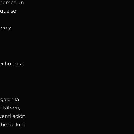
tenemos un
 que se
ero y
 techo para
nga en la
Txiberri,
ventilación,
che de lujo!