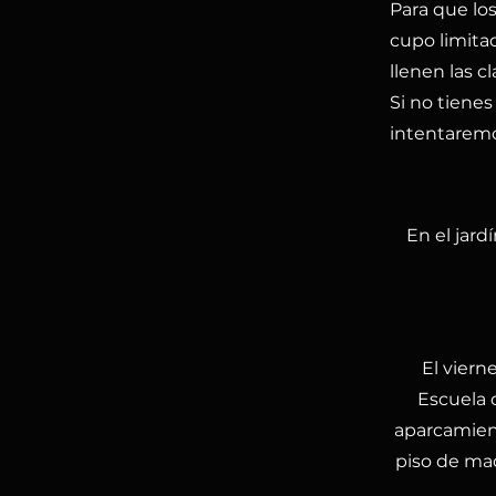
Para que lo
cupo limita
llenen las cl
Si no tienes
intentaremo
En el jard
El viern
Escuela 
aparcamient
piso de mad