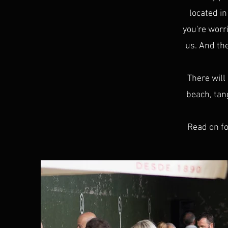
located i
you're worri
us. And the
There will
beach, tan
Read on fo