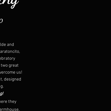
o
alde and
aratoncito,
lebratory
 two great
overcome us!
nt, designed
g.
g!
here they
 farmhouse,