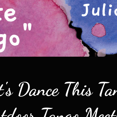
t's Dance This Ta
tdoor Tango Meet