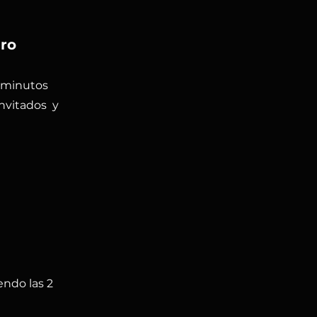
ro
5 minutos
nvitados y
endo las 2